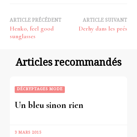
Navigation
ARTICLE PRÉCÉDENT
ARTICLE SUIVANT
Henko, feel good
Derhy dans les prés
d’article
sunglasses
Articles recommandés
DÉCRYPTAGES MODE
Un bleu sinon rien
3 MARS 2015