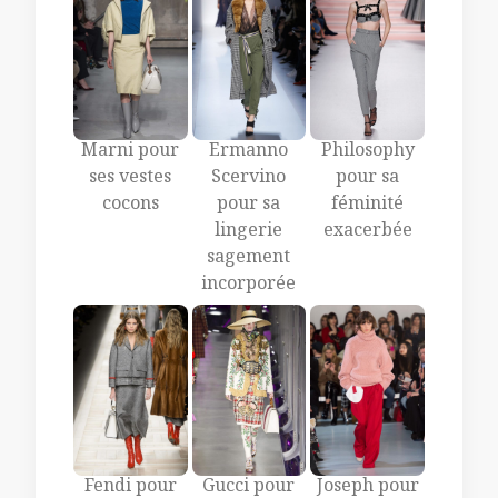
Marni pour
Ermanno
Philosophy
ses vestes
Scervino
pour sa
cocons
pour sa
féminité
lingerie
exacerbée
sagement
incorporée
Gucci pour
Fendi pour
Joseph pour