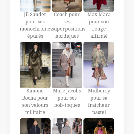
Jil Sander
Coach pour
Max Mara
pour ses
ses
pour son
monochromes
superpositions
rouge
épurés
nordiques
affirmé
Marc Jacobs
Simone
Mulberry
pour ses
Rocha pour
pour sa
bob-toques
son velours
fraîcheur
militaire
pastel