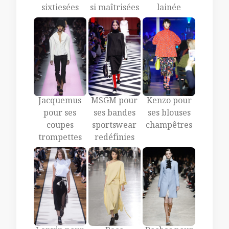
sixtiesées
si maîtrisées
lainée
Jacquemus
MSGM pour
Kenzo pour
pour ses
ses bandes
ses blouses
coupes
sportswear
champêtres
trompettes
redéfinies