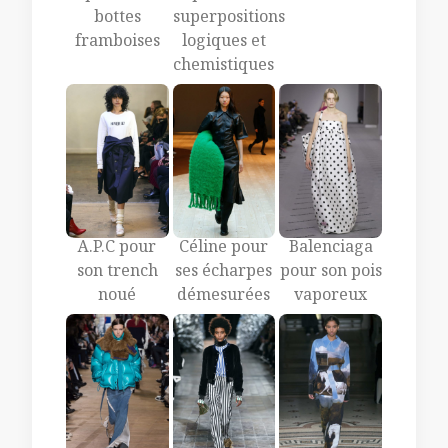
bottes
superpositions
framboises
logiques et
chemistiques
A.P.C pour
Céline pour
Balenciaga
son trench
ses écharpes
pour son pois
noué
démesurées
vaporeux