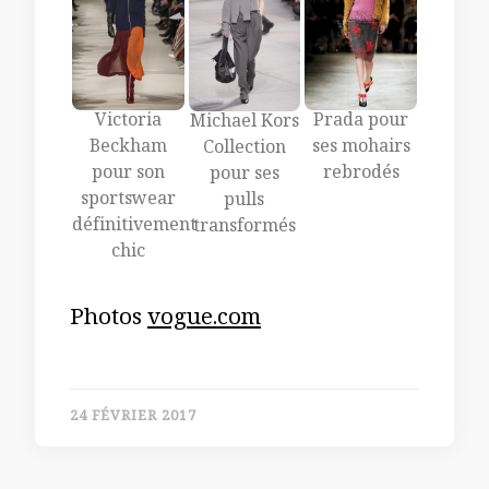
Victoria
Prada pour
Michael Kors
Beckham
ses mohairs
Collection
pour son
rebrodés
pour ses
sportswear
pulls
définitivement
transformés
chic
Photos
vogue.com
24 FÉVRIER 2017