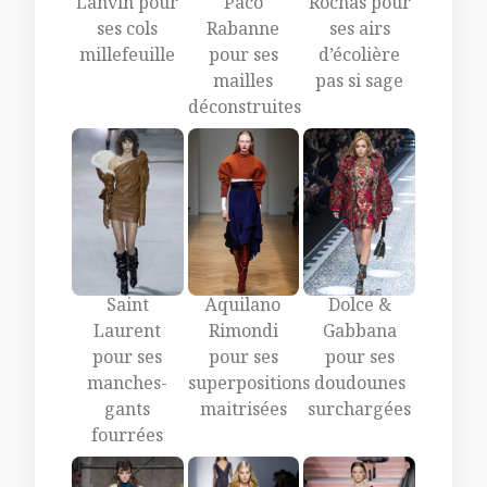
Lanvin pour
Paco
Rochas pour
ses cols
Rabanne
ses airs
millefeuille
pour ses
d’écolière
mailles
pas si sage
déconstruites
Saint
Aquilano
Dolce &
Laurent
Rimondi
Gabbana
pour ses
pour ses
pour ses
manches-
superpositions
doudounes
gants
maitrisées
surchargées
fourrées