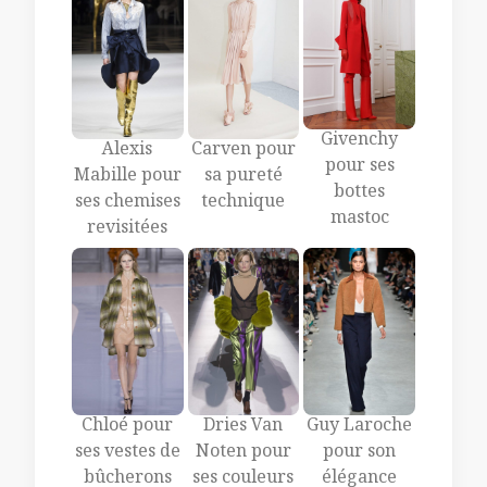
Givenchy
Alexis
Carven pour
pour ses
Mabille pour
sa pureté
bottes
ses chemises
technique
mastoc
revisitées
Chloé pour
Dries Van
Guy Laroche
ses vestes de
Noten pour
pour son
bûcherons
ses couleurs
élégance