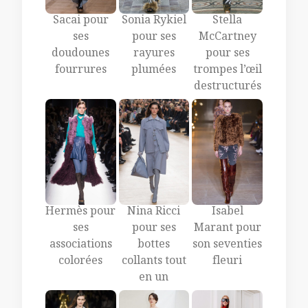
Sacai pour
Sonia Rykiel
Stella
ses
pour ses
McCartney
doudounes
rayures
pour ses
fourrures
plumées
trompes l’œil
destructurés
Hermès pour
Nina Ricci
Isabel
ses
pour ses
Marant pour
associations
bottes
son seventies
colorées
collants tout
fleuri
en un