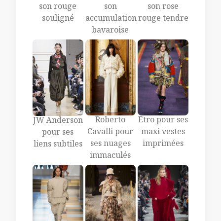
son
son rouge
son rose
accumulation
souligné
rouge tendre
bavaroise
Roberto
Etro pour ses
JW Anderson
Cavalli pour
maxi vestes
pour ses
ses nuages
imprimées
liens subtiles
immaculés