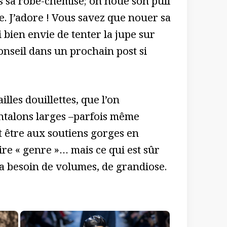
s sa robe-chemise; on noue son pull
. J’adore ! Vous savez que nouer sa
 bien envie de tenter la jupe sur
conseil dans un prochain post si
lles douillettes, que l’on
ntalons larges –parfois même
ut être aux soutiens gorges en
ire « genre »… mais ce qui est sûr
 a besoin de volumes, de grandiose.