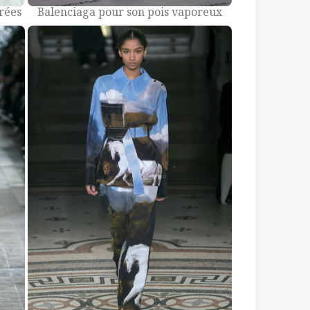
rées
Balenciaga pour son pois vaporeux