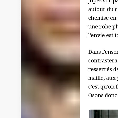
jupes sur p
autour du c
chemise en 
une robe plu
l’envie est
Dans l’ensem
contrastera
resserrés da
maille, aux
c’est qu’on
Osons donc 