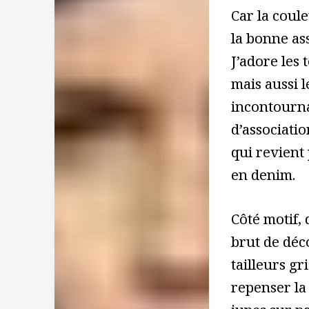
Car la coul
la bonne as
J’adore les 
mais aussi 
incontourna
d’associati
qui revient
en denim.
Côté motif, 
brut de déc
tailleurs gr
repenser la