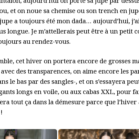
antalon, aujourd’hui on porte sa jupe par dessu
ou, et on noue sa chemise ou son trench en jupe
jupe a toujours été mon dada… aujourd’hui, j’ai
s longue. Je m’attellerais peut être à un petit 
 toujours au rendez-vous.
ble, cet hiver on portera encore de grosses mai
 avec des transparences, on aime encore les pa
ns le bas par des sangles-, et on s’essayera pe
 gants longs en voile, ou aux cabas XXL, pour fa
 fera tout ça dans la démesure parce que l’hiver
!