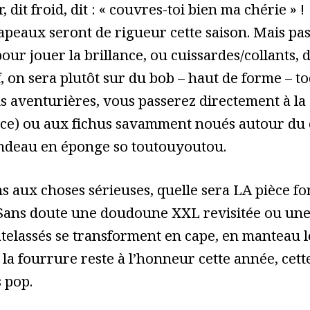
r, dit froid, dit : « couvres-toi bien ma chérie
hapeaux seront de rigueur cette saison. Mais pas
our jouer la brillance, ou cuissardes/collants,
 on sera plutôt sur du bob – haut de forme – toq
us aventurières, vous passerez directement à la
ce) ou aux fichus savamment noués autour du co
andeau en éponge so toutouyoutou.
 aux choses sérieuses, quelle sera LA pièce for
Sans doute une doudoune XXL revisitée ou une 
elassés se transforment en cape, en manteau l
 la fourrure reste à l’honneur cette année, cette
 pop.