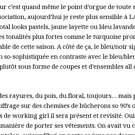
eur c’est quand même le point d’orgue de toute 
sociation, aujourd’hui je reste plus sensible à
total looks pastels, jaune layette ou bleu lavand
les tonalités plus fortes comme le turquoise pr
ble de cette saison. A côté de ça, le bleu/noir 
on so-sophistiquée en contraste avec le bleu/ble
 plutôt sous forme de coupes et d’ensembles all
des rayures, du pois, du floral, toujours… mais
offrage sur des chemises de bûcherons so 90’s o
is de working girl il sera présent et revisité. Oui
 manière de porter ses vêtements. On avait vu c