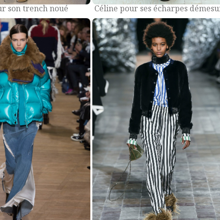
ur son trench noué
Céline pour ses écharpes démesu