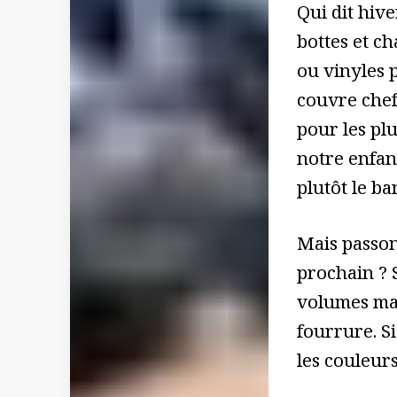
Qui dit hive
bottes et c
ou vinyles p
couvre chef,
pour les pl
notre enfan
plutôt le b
Mais passons
prochain ? 
volumes mat
fourrure. Si
les couleurs