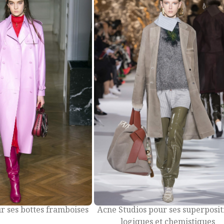
r ses bottes framboises
Acne Studios pour ses superposit
logiques et chemistiques