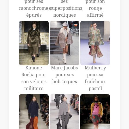
pour ses
ses
pour son
monochromes
superpositions
rouge
épurés
nordiques
affirmé
Marc Jacobs
Simone
Mulberry
pour ses
Rocha pour
pour sa
bob-toques
son velours
fraîcheur
militaire
pastel