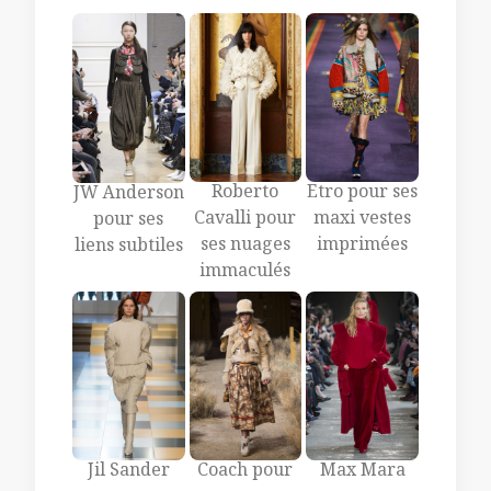
Roberto
Etro pour ses
JW Anderson
Cavalli pour
maxi vestes
pour ses
ses nuages
imprimées
liens subtiles
immaculés
Jil Sander
Coach pour
Max Mara