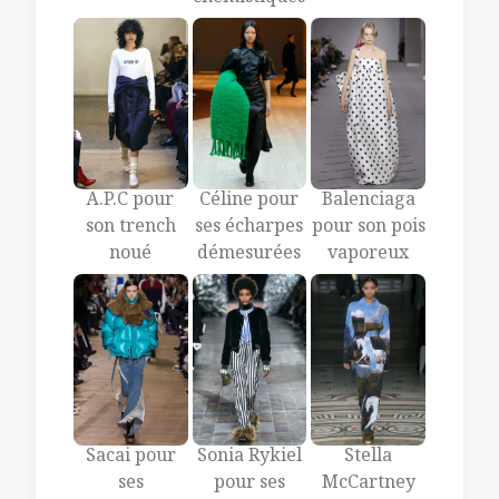
A.P.C pour
Céline pour
Balenciaga
son trench
ses écharpes
pour son pois
noué
démesurées
vaporeux
Sacai pour
Sonia Rykiel
Stella
ses
pour ses
McCartney