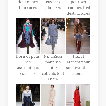
doudounes
rayures
pour ses
fourrures
plumées
trompes l’œil
destructurés
Hermès pour
Nina Ricci
Isabel
ses
pour ses
Marant pour
associations
bottes
son seventies
colorées
collants tout
fleuri
en un