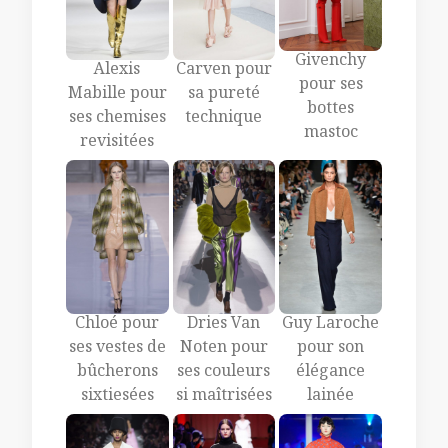
Givenchy
Alexis
Carven pour
pour ses
Mabille pour
sa pureté
bottes
ses chemises
technique
mastoc
revisitées
Chloé pour
Dries Van
Guy Laroche
ses vestes de
Noten pour
pour son
bûcherons
ses couleurs
élégance
sixtiesées
si maîtrisées
lainée