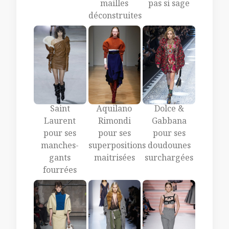
mailles
pas si sage
déconstruites
Saint
Aquilano
Dolce &
Laurent
Rimondi
Gabbana
pour ses
pour ses
pour ses
manches-
superpositions
doudounes
gants
maitrisées
surchargées
fourrées