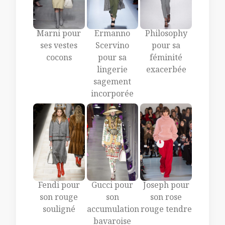
Marni pour
Ermanno
Philosophy
ses vestes
Scervino
pour sa
cocons
pour sa
féminité
lingerie
exacerbée
sagement
incorporée
Gucci pour
Fendi pour
Joseph pour
son
son rouge
son rose
accumulation
souligné
rouge tendre
bavaroise