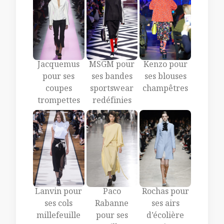
Jacquemus
MSGM pour
Kenzo pour
pour ses
ses bandes
ses blouses
coupes
sportswear
champêtres
trompettes
redéfinies
Lanvin pour
Paco
Rochas pour
ses cols
Rabanne
ses airs
millefeuille
pour ses
d’écolière