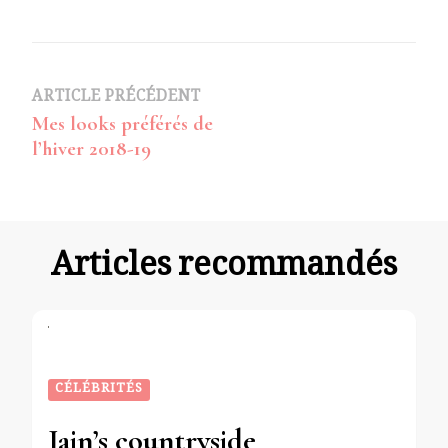
Navigation
ARTICLE PRÉCÉDENT
Mes looks préférés de
d’article
l’hiver 2018-19
Articles recommandés
CÉLÉBRITÉS
Jain’s countryside