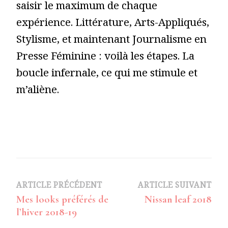
saisir le maximum de chaque
expérience. Littérature, Arts-Appliqués,
Stylisme, et maintenant Journalisme en
Presse Féminine : voilà les étapes. La
boucle infernale, ce qui me stimule et
m’aliène.
Navigation
ARTICLE PRÉCÉDENT
ARTICLE SUIVANT
Mes looks préférés de
Nissan leaf 2018
d’article
l’hiver 2018-19