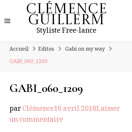
Clémence
Guillerm
Styliste Free-lance
Accueil
Editos
Gabi on my way
GABI_060_1209
GABI_060_1209
par
Clémence
16 avril 2018
Laisser
sur
un commentaire
GABI_060_1209