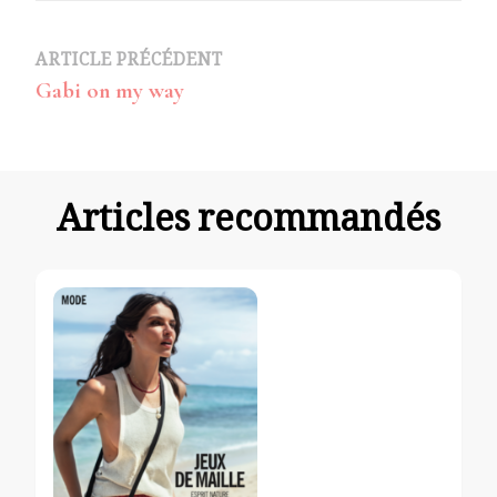
Navigation
ARTICLE PRÉCÉDENT
Gabi on my way
d’article
Articles recommandés