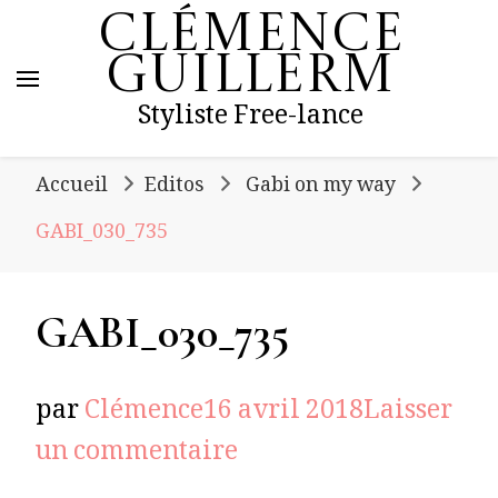
Clémence
Guillerm
Styliste Free-lance
Accueil
Editos
Gabi on my way
GABI_030_735
GABI_030_735
par
Clémence
16 avril 2018
Laisser
sur
un commentaire
GABI_030_735