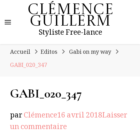
Clémence
Guillerm
Styliste Free-lance
Accueil
Editos
Gabi on my way
GABI_020_347
GABI_020_347
par
Clémence
16 avril 2018
Laisser
sur
un commentaire
GABI_020_347