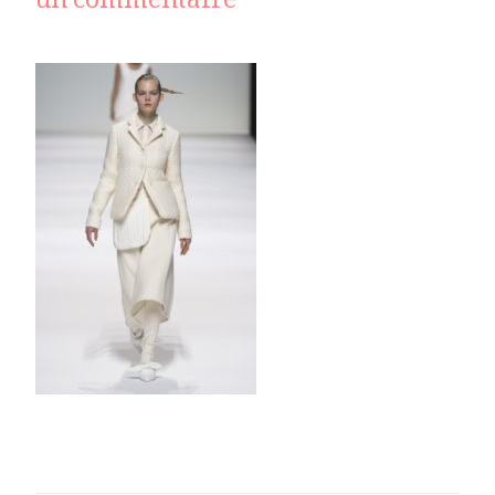
sur
un commentaire
jil
sander