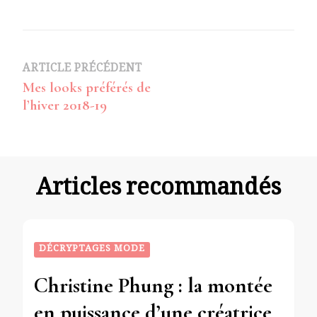
Navigation
ARTICLE PRÉCÉDENT
Mes looks préférés de
d’article
l’hiver 2018-19
Articles recommandés
DÉCRYPTAGES MODE
Christine Phung : la montée
en puissance d’une créatrice