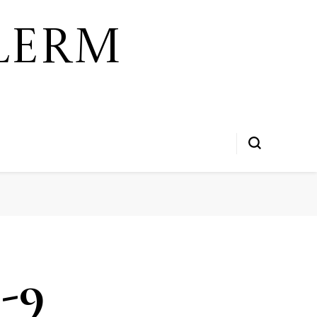
lerm
l-9