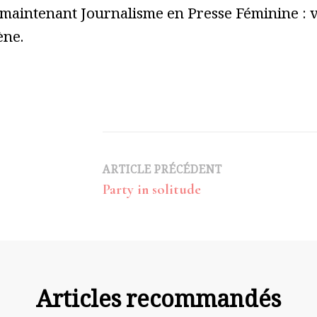
 maintenant Journalisme en Presse Féminine : vo
ène.
Navigation
ARTICLE PRÉCÉDENT
Party in solitude
d’article
Articles recommandés