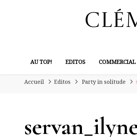
Clé
AU TOP!
EDITOS
COMMERCIAL
Accueil
Editos
Party in solitude
servan_ilyne