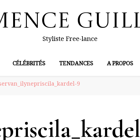
mence Guil
Styliste Free-lance
CÉLÉBRITÉS
TENDANCES
A PROPOS
servan_ilynepriscila_kardel-9
priscila_karde