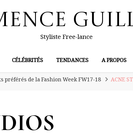
mence Guil
Styliste Free-lance
CÉLÉBRITÉS
TENDANCES
A PROPOS
s préférés de la Fashion Week FW17-18
ACNE S
DIOS