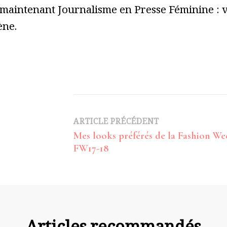
 maintenant Journalisme en Presse Féminine : vo
ène.
Navigation
ARTICLE PRÉCÉDENT
Mes looks préférés de la Fashion We
d’article
FW17-18