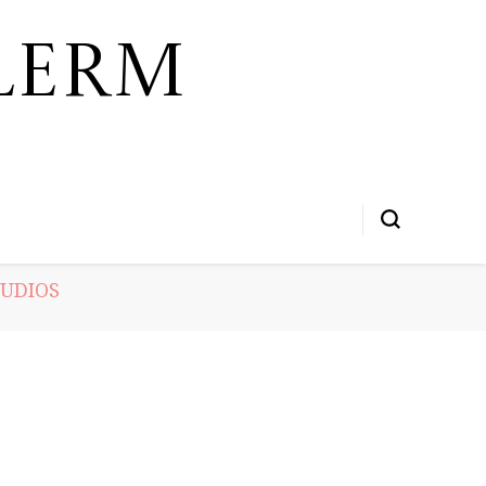
lerm
TUDIOS