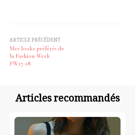
Navigation
ARTICLE PRÉCÉDENT
Mes looks préférés de
d’article
la Fashion Week
FW17-18
Articles recommandés