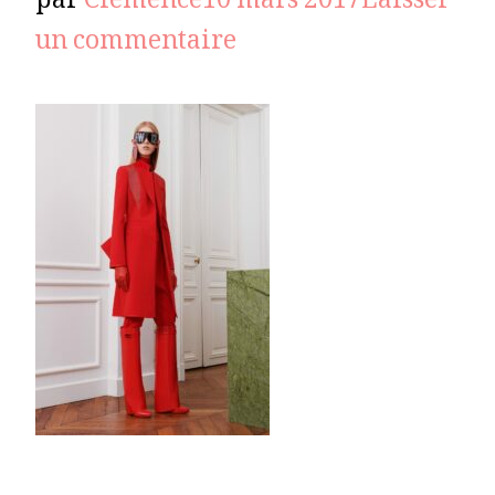
par
Clémence
10 mars 2017
Laisser
sur
un commentaire
GIVENCHY