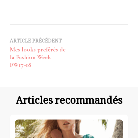
Navigation
ARTICLE PRÉCÉDENT
Mes looks préférés de
d’article
la Fashion Week
FW17-18
Articles recommandés