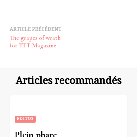
Navigation
ARTICLE PRÉCÉDENT
The grapes of wrath
d’article
for TTT Magazine
Articles recommandés
EDITOS
Plein phare