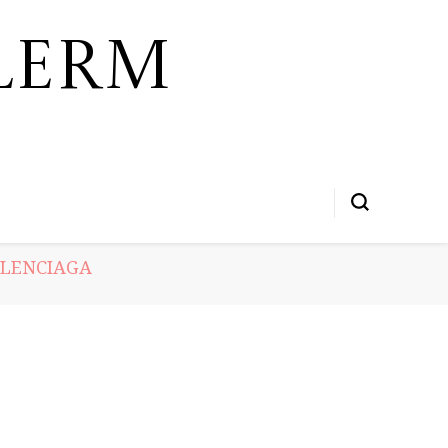
lerm
LENCIAGA