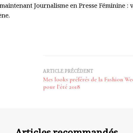
 maintenant Journalisme en Presse Féminine : vo
ène.
Navigation
ARTICLE PRÉCÉDENT
Mes looks préférés de la Fashion We
d’article
pour l’été 2018