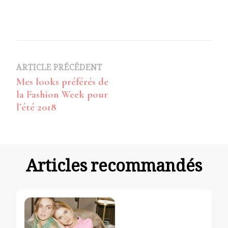
Navigation
ARTICLE PRÉCÉDENT
Mes looks préférés de
d’article
la Fashion Week pour
l’été 2018
Articles recommandés