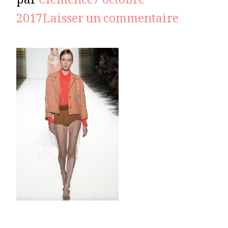
par
Clémence
7 octobre
sur
2017
Laisser un commentaire
DRIES