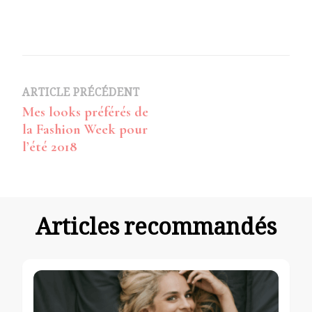
Navigation
ARTICLE PRÉCÉDENT
Mes looks préférés de
d’article
la Fashion Week pour
l’été 2018
Articles recommandés