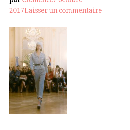
par
Clémence
7 octobre
sur
2017
Laisser un commentaire
VANESS
SEWARD