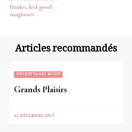
Navigation
Henko, feel good
d’article
sunglasses
Articles recommandés
DÉCRYPTAGES MODE
Grands Plaisirs
11 DÉCEMBRE 2017