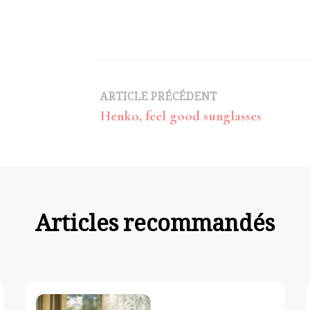
Navigation
ARTICLE PRÉCÉDENT
Henko, feel good sunglasses
d’article
Articles recommandés