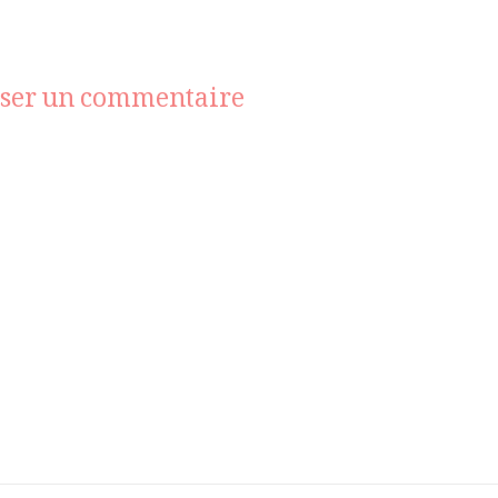
sur
sser un commentaire
_MG_1609_RVB_HD