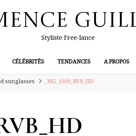
mence Guil
Styliste Free-lance
CÉLÉBRITÉS
TENDANCES
A PROPOS
od sunglasses
_MG_1609_RVB_HD
_RVB_HD