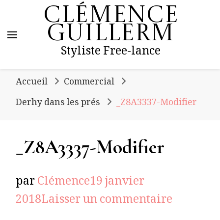
Clémence
Guillerm
Styliste Free-lance
Accueil
Commercial
Derhy dans les prés
_Z8A3337-Modifier
_Z8A3337-Modifier
par
Clémence
19 janvier
sur
2018
Laisser un commentaire
_Z8A333