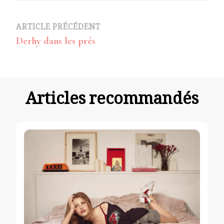
Navigation
ARTICLE PRÉCÉDENT
Derhy dans les prés
d’article
Articles recommandés