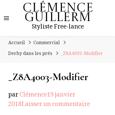
Clémence
Guillerm
Styliste Free-lance
Accueil
Commercial
Derhy dans les prés
_Z8A4003-Modifier
_Z8A4003-Modifier
par
Clémence
19 janvier
sur
2018
Laisser un commentaire
_Z8A400