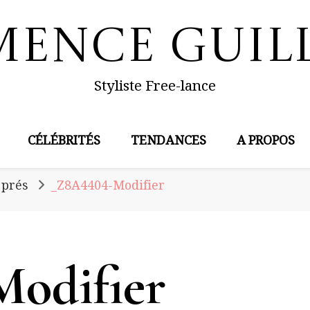
mence Guil
Styliste Free-lance
CÉLÉBRITÉS
TENDANCES
A PROPOS
 prés
_Z8A4404-Modifier
odifier