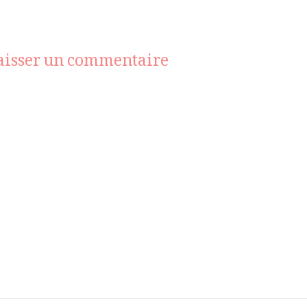
sur
aisser un commentaire
_Z8A4404-
Modifier