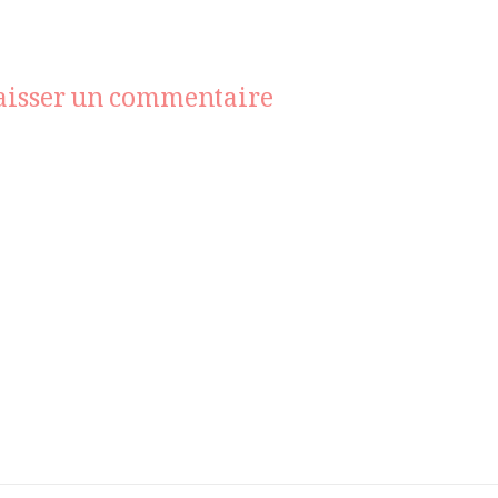
sur
aisser un commentaire
_Z8A4503-
Modifier