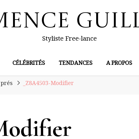
mence Guil
Styliste Free-lance
CÉLÉBRITÉS
TENDANCES
A PROPOS
 prés
_Z8A4503-Modifier
odifier