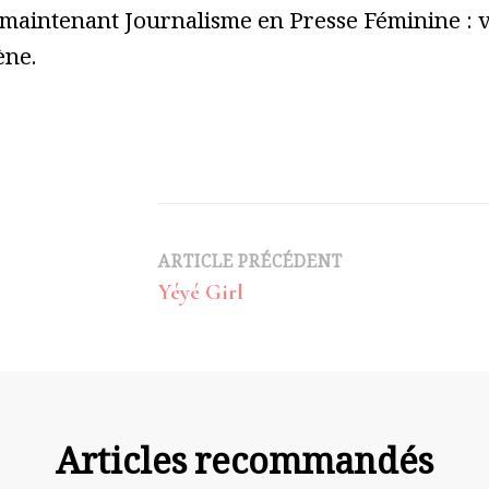
 maintenant Journalisme en Presse Féminine : vo
ène.
Navigation
ARTICLE PRÉCÉDENT
Yéyé Girl
d’article
Articles recommandés