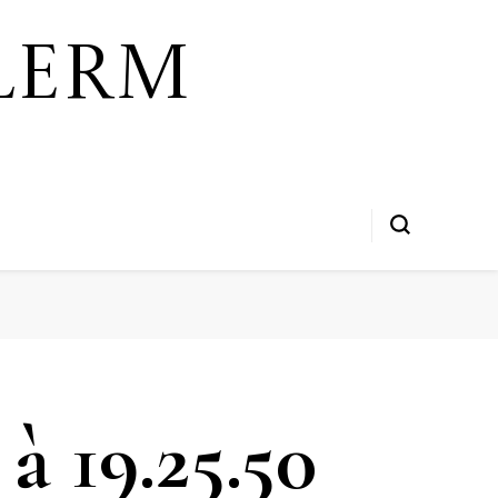
lerm
à 19.25.50