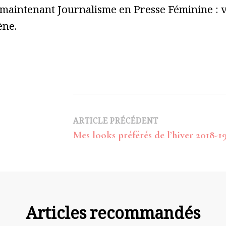
 maintenant Journalisme en Presse Féminine : vo
ène.
Navigation
ARTICLE PRÉCÉDENT
Mes looks préférés de l’hiver 2018-1
d’article
Articles recommandés