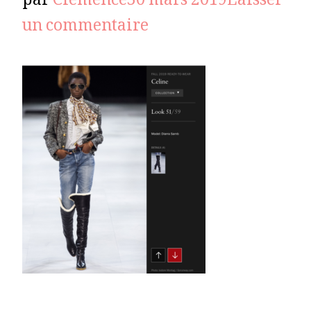
par
Clémence
30 mars 2019
Laisser
sur
un commentaire
celine2