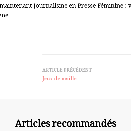
 maintenant Journalisme en Presse Féminine : vo
ène.
Navigation
ARTICLE PRÉCÉDENT
Jeux de maille
d’article
Articles recommandés