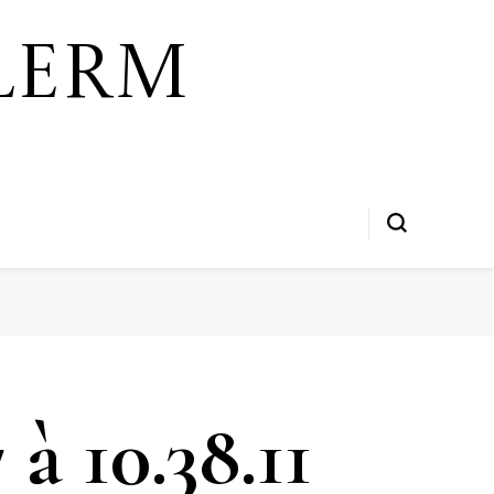
lerm
à 10.38.11