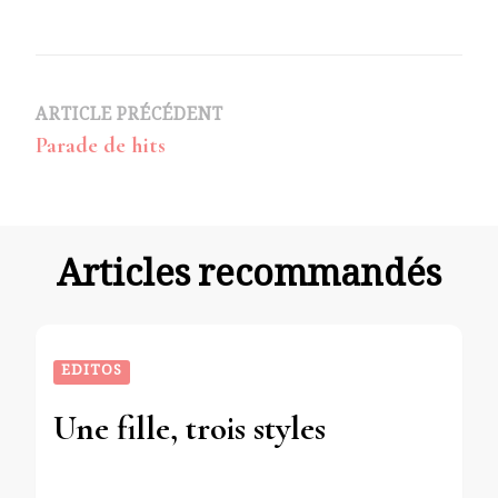
Navigation
ARTICLE PRÉCÉDENT
Parade de hits
d’article
Articles recommandés
EDITOS
Une fille, trois styles