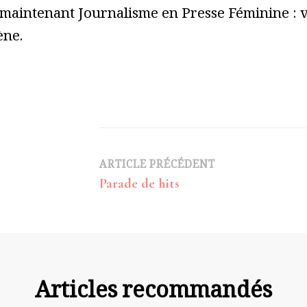
 maintenant Journalisme en Presse Féminine : vo
ène.
Navigation
ARTICLE PRÉCÉDENT
Parade de hits
d’article
Articles recommandés