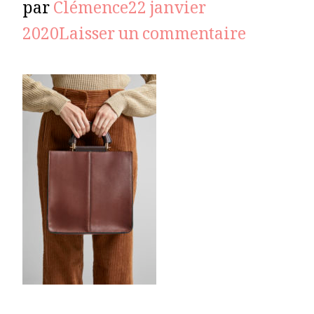
par
Clémence
22 janvier
sur
2020
Laisser un commentaire
sac-
GYMGOR
marron-
002