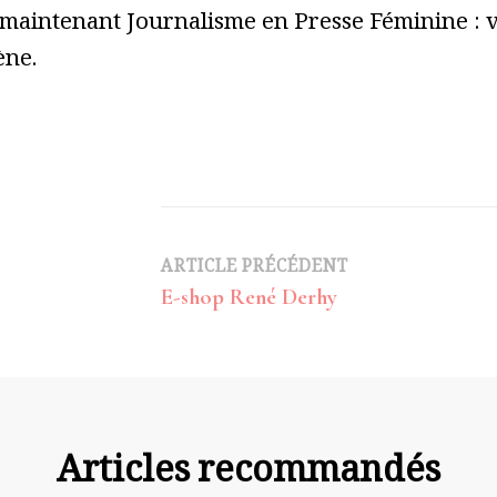
 maintenant Journalisme en Presse Féminine : vo
ène.
Navigation
ARTICLE PRÉCÉDENT
E-shop René Derhy
d’article
Articles recommandés