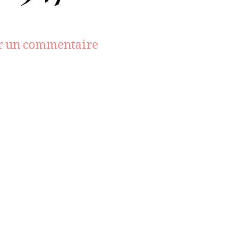
sur
r un commentaire
P020023_20_2547