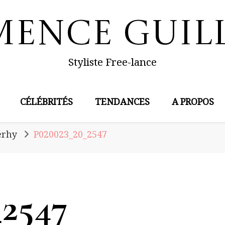
mence Guil
Styliste Free-lance
CÉLÉBRITÉS
TENDANCES
A PROPOS
erhy
P020023_20_2547
_2547