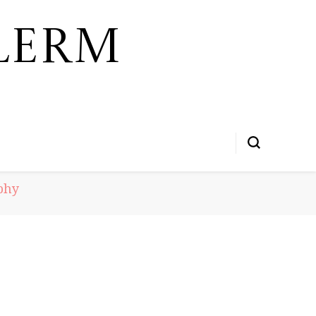
lerm
phy