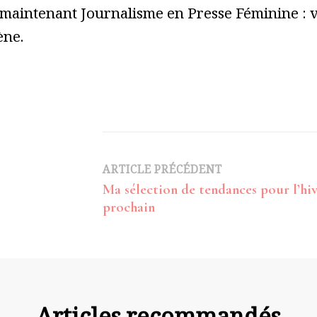
 maintenant Journalisme en Presse Féminine : vo
ène.
Navigation
ARTICLE PRÉCÉDENT
Ma sélection de tendances pour l’hi
d’article
prochain