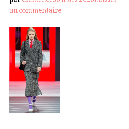
par
Clémence
30 mars 2020
Laisser
sur
un commentaire
prada