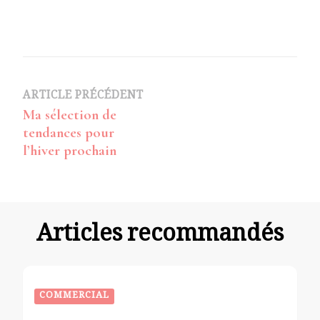
Navigation
ARTICLE PRÉCÉDENT
Ma sélection de
d’article
tendances pour
l’hiver prochain
Articles recommandés
COMMERCIAL