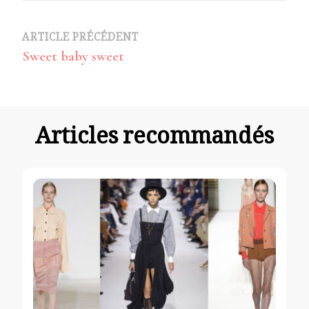
Navigation
ARTICLE PRÉCÉDENT
Sweet baby sweet
d’article
Articles recommandés