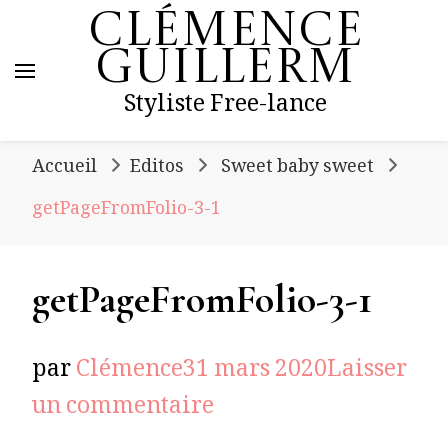
Clémence
Guillerm
Styliste Free-lance
Accueil
Editos
Sweet baby sweet
getPageFromFolio-3-1
getPageFromFolio-3-1
par
Clémence
31 mars 2020
Laisser
sur
un commentaire
getPageFromFolio-