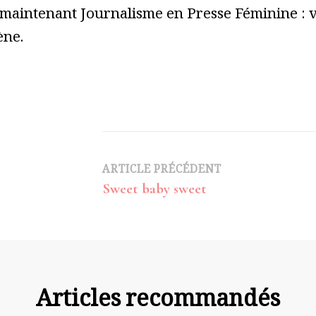
 maintenant Journalisme en Presse Féminine : vo
ène.
Navigation
ARTICLE PRÉCÉDENT
Sweet baby sweet
d’article
Articles recommandés