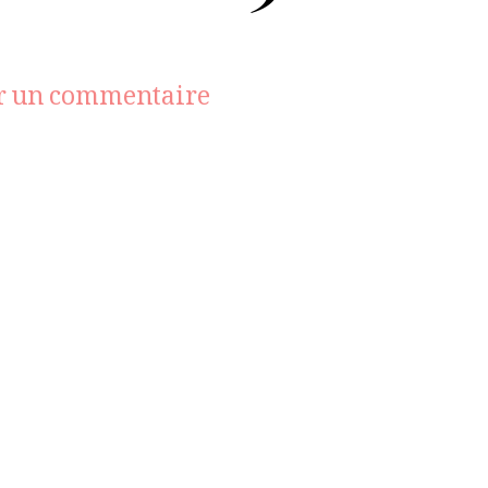
sur
r un commentaire
getPageFromFolio
(3)