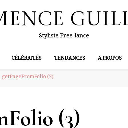
mence Guil
Styliste Free-lance
CÉLÉBRITÉS
TENDANCES
A PROPOS
getPageFromFolio (3)
Folio (3)