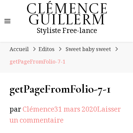
Clémence
Guillerm
Styliste Free-lance
Accueil
Editos
Sweet baby sweet
getPageFromFolio-7-1
getPageFromFolio-7-1
par
Clémence
31 mars 2020
Laisser
sur
un commentaire
getPageFromFolio-