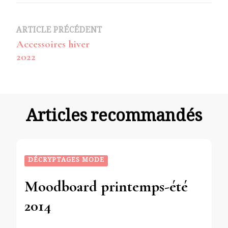
Navigation
ARTICLE PRÉCÉDENT
Accessoires hiver
d’article
2022
Articles recommandés
DÉCRYPTAGES MODE
Moodboard printemps-été
2014