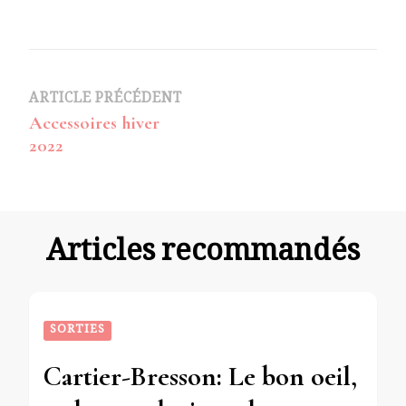
Navigation
ARTICLE PRÉCÉDENT
Accessoires hiver
d’article
2022
Articles recommandés
SORTIES
Cartier-Bresson: Le bon oeil,