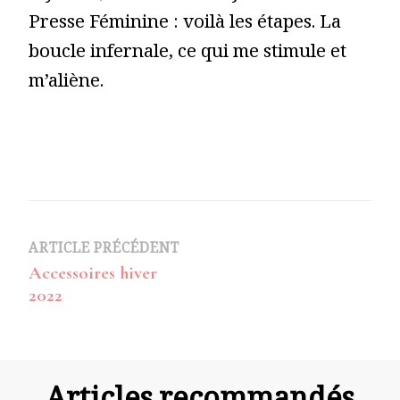
Presse Féminine : voilà les étapes. La
boucle infernale, ce qui me stimule et
m’aliène.
Navigation
ARTICLE PRÉCÉDENT
Accessoires hiver
d’article
2022