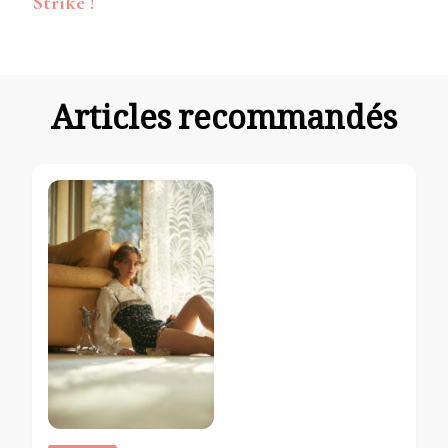
Strike !
d’article
Articles recommandés