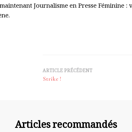
 maintenant Journalisme en Presse Féminine : vo
ène.
Navigation
ARTICLE PRÉCÉDENT
Strike !
d’article
Articles recommandés