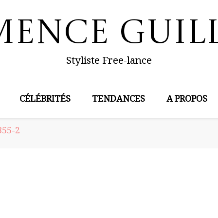
mence Guil
Styliste Free-lance
CÉLÉBRITÉS
TENDANCES
A PROPOS
55-2