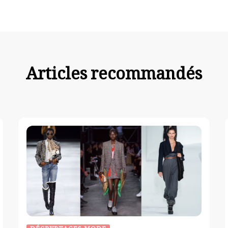
d’article
Articles recommandés