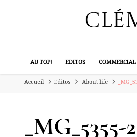
Clé
AU TOP!
EDITOS
COMMERCIAL
Accueil
Editos
About life
_MG_53
_MG_5355-2