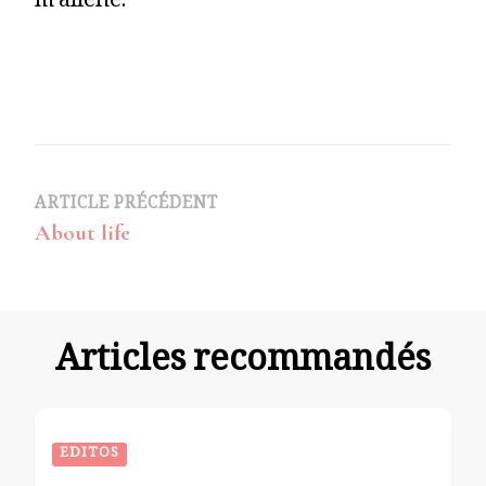
m’aliène.
Navigation
ARTICLE PRÉCÉDENT
About life
d’article
Articles recommandés
EDITOS