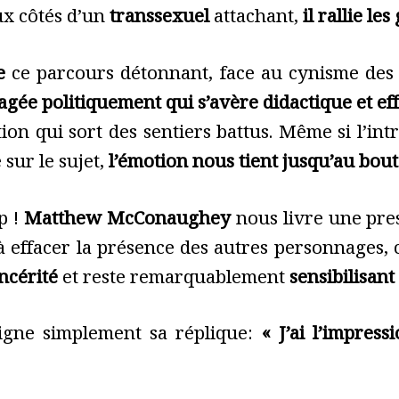
ux côtés d’un
transsexuel
attachant,
il rallie le
e
ce parcours détonnant, face au cynisme des a
agée politiquement qui s’avère didactique et ef
ion qui sort des sentiers battus. Même si l’in
 sur le sujet,
l’émotion nous tient jusqu’au bout
p !
Matthew McConaughey
nous livre une pres
à effacer la présence des autres personnages,
ncérité
et reste remarquablement
sensibilisant 
gne simplement sa réplique:
« J’ai l’impres