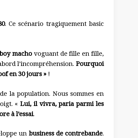
80
. Ce scénario tragiquement basic
boy macho
voguant de fille en fille,
d’abord l’incompréhension.
Pourquoi
of en 30 jours »
!
e de la population. Nous sommes en
oigt. «
Lui, il vivra, paria parmi les
re à l’essai
.
eloppe un
business de contrebande
.