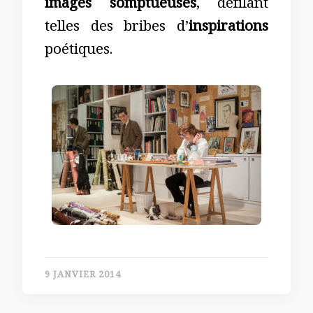
images somptueuses
, défilant
telles des bribes d’
inspirations
poétiques.
9 JANVIER 2014