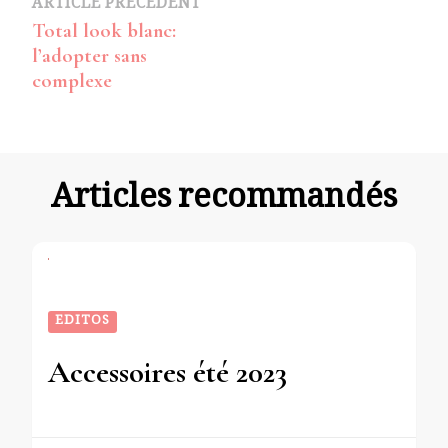
Navigation
ARTICLE PRÉCÉDENT
Total look blanc:
d’article
l’adopter sans
complexe
Articles recommandés
EDITOS
Accessoires été 2023