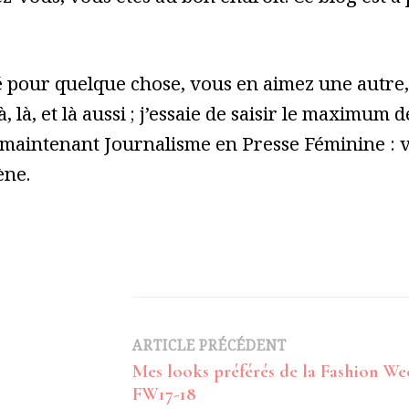
pour quelque chose, vous en aimez une autre, 
à, là, et là aussi ; j’essaie de saisir le maximum
 maintenant Journalisme en Presse Féminine : vo
ène.
Navigation
ARTICLE PRÉCÉDENT
Mes looks préférés de la Fashion We
d’article
FW17-18