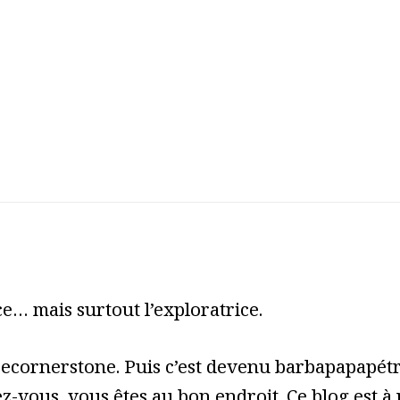
2017-
2018-
new-
york-
look-
11
e… mais surtout l’exploratrice.
cecornerstone. Puis c’est devenu barbapapapét
z-vous, vous êtes au bon endroit. Ce blog est à