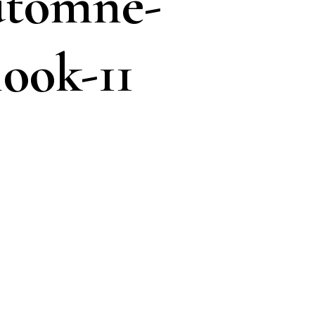
automne-
look-11