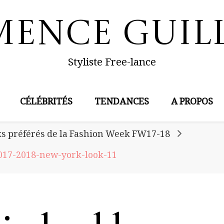
mence Guil
Styliste Free-lance
CÉLÉBRITÉS
TENDANCES
A PROPOS
s préférés de la Fashion Week FW17-18
017-2018-new-york-look-11