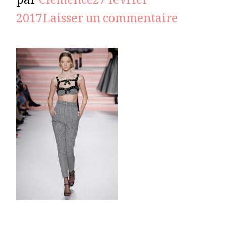
par
Clémence
27 février
sur
2017
Laisser un commentaire
philoso