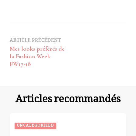
Navigation
ARTICLE PRÉCÉDENT
Mes looks préférés de
d’article
la Fashion Week
FW17-18
Articles recommandés
UNCATEGORIZED